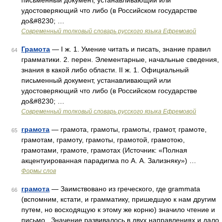
письменный документ, устанавливающий или
удостоверяющий что либо (в Российском государстве
до&#8230; …
Современный толковый словарь русского языка Ефремовой
Грамота
— I ж. 1. Умение читать и писать, знание правил
64
грамматики. 2. перен. Элементарные, начальные сведения,
знания в какой либо области. II ж. 1. Официальный
письменный документ, устанавливающий или
удостоверяющий что либо (в Российском государстве
до&#8230; …
Современный толковый словарь русского языка Ефремовой
грамота
— грамота, грамоты, грамоты, грамот, грамоте,
65
грамотам, грамоту, грамоты, грамотой, грамотою,
грамотами, грамоте, грамотах (Источник: «Полная
акцентуированная парадигма по А. А. Зализняку») …
Формы слов
грамота
— Заимствовано из греческого, где grammata
66
(вспомним, кстати, и грамматику, пришедшую к нам другим
путем, но восходящую к этому же корню) значило чтение и
письмо . Значение развивалось в двух направлениях и дало