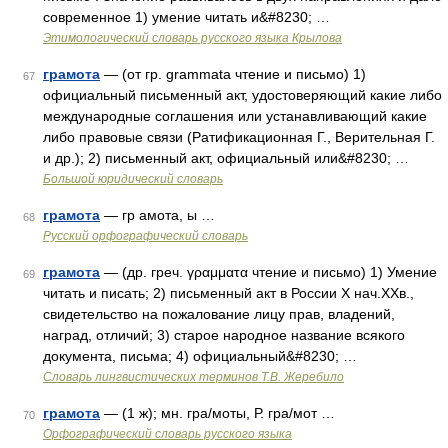
современное 1) умение читать и&#8230; …
Этимологический словарь русского языка Крылова
грамота
— (от гр. grammata чтение и письмо) 1)
67
официальный письменный акт, удостоверяющий какие либо
международные соглашения или устанавливающий какие
либо правовые связи (Ратификационная Г., Верительная Г.
и др.); 2) письменный акт, официальный или&#8230; …
Большой юридический словарь
грамота
— гр амота, ы …
68
Русский орфографический словарь
грамота
— (др. греч. γραμματα чтение и письмо) 1) Умение
69
читать и писать; 2) письменный акт в России X нач.XXв.,
свидетельство на пожалование лицу прав, владений,
наград, отличий; 3) старое народное название всякого
документа, письма; 4) официальный&#8230; …
Словарь лингвистических терминов Т.В. Жеребило
грамота
— (1 ж); мн. гра/моты, Р. гра/мот …
70
Орфографический словарь русского языка