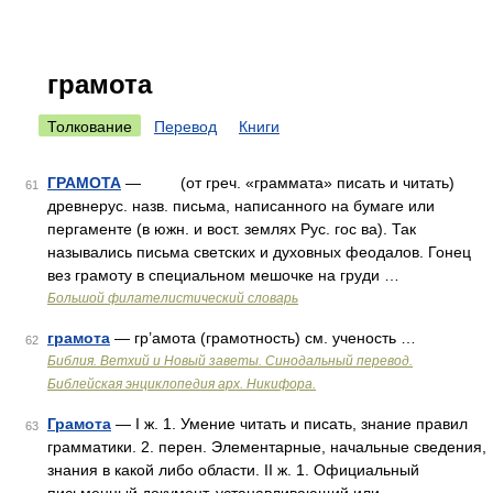
грамота
Толкование
Перевод
Книги
ГРАМОТА
— (от греч. «граммата» писать и читать)
61
древнерус. назв. письма, написанного на бумаге или
пергаменте (в южн. и вост. землях Рус. гос ва). Так
назывались письма светских и духовных феодалов. Гонец
вез грамоту в специальном мешочке на груди …
Большой филателистический словарь
грамота
— гр’амота (грамотность) см. ученость …
62
Библия. Ветхий и Новый заветы. Синодальный перевод.
Библейская энциклопедия арх. Никифора.
Грамота
— I ж. 1. Умение читать и писать, знание правил
63
грамматики. 2. перен. Элементарные, начальные сведения,
знания в какой либо области. II ж. 1. Официальный